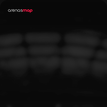
arenas
map