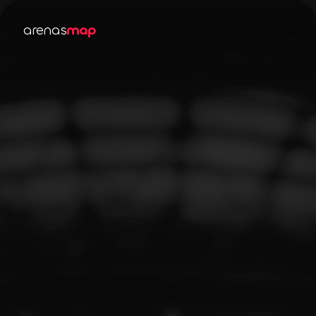
arenas
map