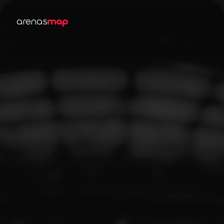
arenas
map