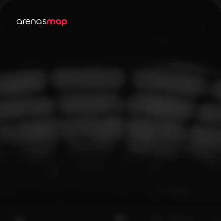
arenas
map