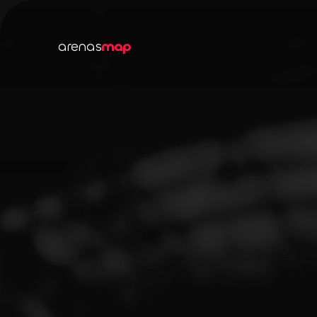
arenas
map