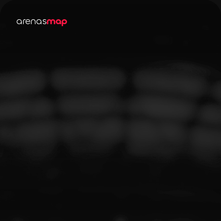
arenas
map