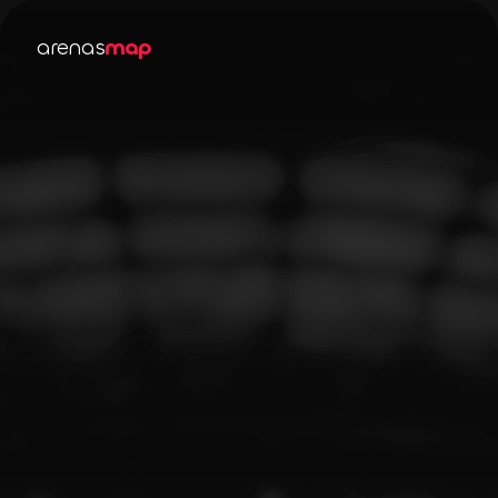
arenas
map