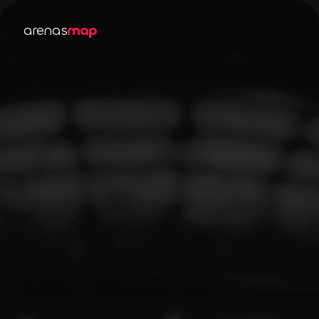
arenas
map