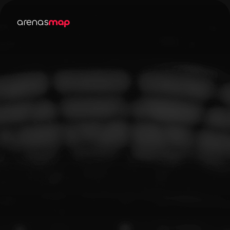
arenas
map