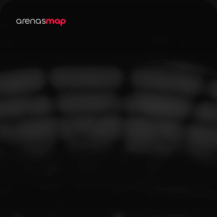
arenas
map