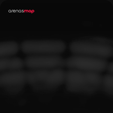
arenas
map