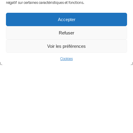
négatif sur certaines caractéristiques et fonctions.
Accepter
Events Hosted Here
Refuser
Voir les préférences
1982 FIFA World Cup
Cookies
View more
Football
Spain
La Liga