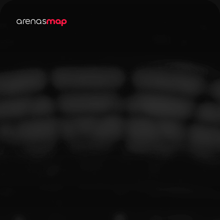
arenas
map