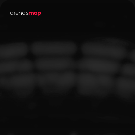
arenas
map