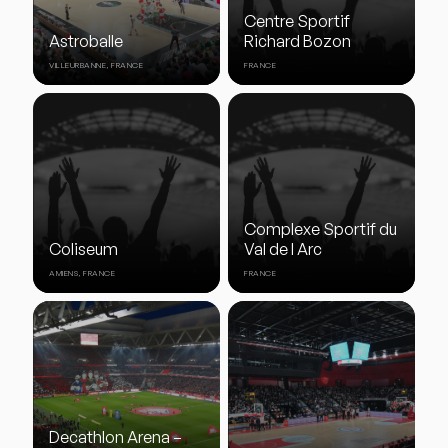
Centre Sportif
Astroballe
Richard Bozon
VILLEURBANNE, FRANCE
FRANCE
Complexe Sportif du
Coliseum
Val de l Arc
AMIENS, FRANCE
FRANCE
Decathlon Arena –