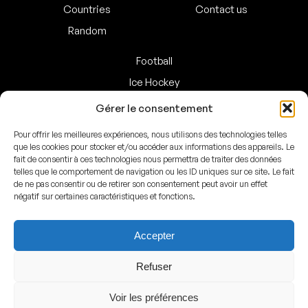
Countries
Contact us
Random
Football
Ice Hockey
Basketball
Gérer le consentement
Handball
Pour offrir les meilleures expériences, nous utilisons des technologies telles
Baseball
que les cookies pour stocker et/ou accéder aux informations des appareils. Le
fait de consentir à ces technologies nous permettra de traiter des données
American Football
telles que le comportement de navigation ou les ID uniques sur ce site. Le fait
de ne pas consentir ou de retirer son consentement peut avoir un effet
négatif sur certaines caractéristiques et fonctions.
Facebook
Instagram
Accepter
© ArenasMap 2020–2026
Refuser
All rights reserved
Voir les préférences
Legal
–
Privacy