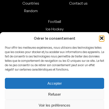
Countries
Contact us
Random
Football
Ice Hockey
Basketball
Gérer le consentement
Handball
Pour offrir les meilleures expériences, nous utilisons des technologies telles
Baseball
que les cookies pour stocker et/ou accéder aux informations des appareils. Le
fait de consentir à ces technologies nous permettra de traiter des données
American Football
telles que le comportement de navigation ou les ID uniques sur ce site. Le fait
de ne pas consentir ou de retirer son consentement peut avoir un effet
négatif sur certaines caractéristiques et fonctions.
Facebook
Instagram
Accepter
© ArenasMap 2020–2026
Refuser
All rights reserved
Voir les préférences
Legal
–
Privacy