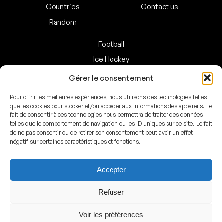
Countries
Contact us
Random
Football
Ice Hockey
Basketball
Gérer le consentement
Handball
Pour offrir les meilleures expériences, nous utilisons des technologies telles
Baseball
que les cookies pour stocker et/ou accéder aux informations des appareils. Le
fait de consentir à ces technologies nous permettra de traiter des données
American Football
telles que le comportement de navigation ou les ID uniques sur ce site. Le fait
de ne pas consentir ou de retirer son consentement peut avoir un effet
négatif sur certaines caractéristiques et fonctions.
Facebook
Instagram
Accepter
© ArenasMap 2020–2026
Refuser
All rights reserved
Voir les préférences
Legal
–
Privacy