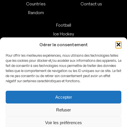
Countries
Contact us
Random
Football
Ice Hockey
Basketball
Gérer le consentement
Handball
Pour offrir les meilleures expériences, nous utilisons des technologies telles
Baseball
que les cookies pour stocker et/ou accéder aux informations des appareils. Le
fait de consentir à ces technologies nous permettra de traiter des données
American Football
telles que le comportement de navigation ou les ID uniques sur ce site. Le fait
de ne pas consentir ou de retirer son consentement peut avoir un effet
négatif sur certaines caractéristiques et fonctions.
Facebook
Instagram
Accepter
© ArenasMap 2020–2026
Refuser
All rights reserved
Voir les préférences
Legal
–
Privacy